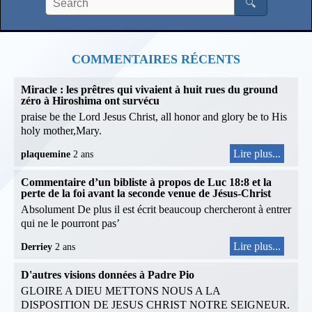
🔍
COMMENTAIRES RÉCENTS
Miracle : les prêtres qui vivaient à huit rues du ground
zéro à Hiroshima ont survécu
praise be the Lord Jesus Christ, all honor and glory be to His
holy mother,Mary.
Lire plus...
plaquemine
2 ans
Commentaire d’un bibliste à propos de Luc 18:8 et la
perte de la foi avant la seconde venue de Jésus-Christ
Absolument De plus il est écrit beaucoup chercheront à entrer
qui ne le pourront pas’
Lire plus...
Derriey
2 ans
D'autres visions données à Padre Pio
GLOIRE A DIEU METTONS NOUS A LA
DISPOSITION DE JESUS CHRIST NOTRE SEIGNEUR.