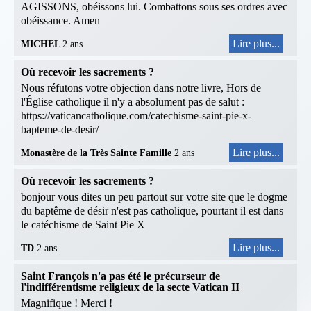
AGISSONS, obéissons lui. Combattons sous ses ordres avec
obéissance. Amen
Lire plus...
MICHEL
2 ans
Où recevoir les sacrements ?
Nous réfutons votre objection dans notre livre, Hors de
l'Église catholique il n'y a absolument pas de salut :
https://vaticancatholique.com/catechisme-saint-pie-x-
bapteme-de-desir/
Lire plus...
Monastère de la Très Sainte Famille
2 ans
Où recevoir les sacrements ?
bonjour vous dites un peu partout sur votre site que le dogme
du baptême de désir n'est pas catholique, pourtant il est dans
le catéchisme de Saint Pie X
Lire plus...
TD
2 ans
Saint François n'a pas été le précurseur de
l'indifférentisme religieux de la secte Vatican II
Magnifique ! Merci !