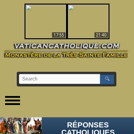
Ceci explique la
confusion et la crise
L'Antéchrist Identifié !
post-Vatican II
17:55
21:40
🔍
RÉPONSES
CATHOLIQUES