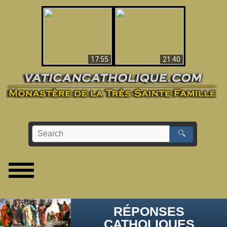
Ceci explique la
confusion et la crise
L'Antéchrist Identifié !
post-Vatican II
17:55
21:40
🔍
RÉPONSES
CATHOLIQUES