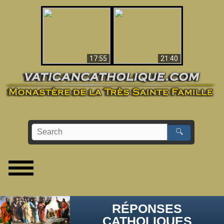
Ceci explique la
confusion et la crise
L'Antéchrist Identifié !
post-Vatican II
17:55
21:40
🔍
RÉPONSES
CATHOLIQUES