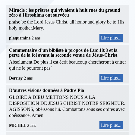
Miracle : les prêtres qui vivaient à huit rues du ground
zéro à Hiroshima ont survécu
praise be the Lord Jesus Christ, all honor and glory be to His
holy mother,Mary.
Lire plus...
plaquemine
2 ans
Commentaire d’un bibliste à propos de Luc 18:8 et la
perte de la foi avant la seconde venue de Jésus-Christ
Absolument De plus il est écrit beaucoup chercheront à entrer
qui ne le pourront pas’
Lire plus...
Derriey
2 ans
D'autres visions données à Padre Pio
GLOIRE A DIEU METTONS NOUS A LA
DISPOSITION DE JESUS CHRIST NOTRE SEIGNEUR.
AGISSONS, obéissons lui. Combattons sous ses ordres avec
obéissance. Amen
Lire plus...
MICHEL
2 ans