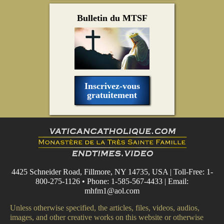
Bulletin du MTSF
Inscrivez-vous
gratuitement
4425 Schneider Road, Fillmore, NY 14735, USA | Toll-Free: 1-
800-275-1126 • Phone: 1-585-567-4433 | Email:
mhfm1@aol.com
Unless otherwise specified, the articles, files, videos, audios,
images, and other creative works on this website or otherwise