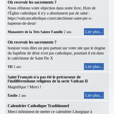
Où recevoir les sacrements ?
Nous réfutons votre objection dans notre livre, Hors de
l'Église catholique il n'y a absolument pas de salut :
https://vaticancatholique.com/catechisme-saint-pie-x-
bapteme-de-desir/
Lire plus...
Monastère de la Très Sainte Famille
2 ans
Où recevoir les sacrements ?
bonjour vous dites un peu partout sur votre site que le dogme
du baptême de désir n'est pas catholique, pourtant il est dans
le catéchisme de Saint Pie X
Lire plus...
TD
2 ans
Saint François n'a pas été le précurseur de
l'indifférentisme religieux de la secte Vatican II
Magnifique ! Merci !
Lire plus...
Émilie
2 ans
Calendrier Catholique Traditionnel
Merci infiniment de mettre ce calendrier Liturgique à