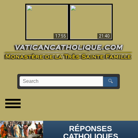
Ceci explique la
confusion et la crise
L'Antéchrist Identifié !
post-Vatican II
17:55
21:40
🔍
RÉPONSES
CATHOLIQUES