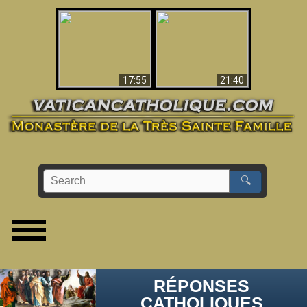
Ceci explique la
confusion et la crise
L'Antéchrist Identifié !
post-Vatican II
17:55
21:40
🔍
RÉPONSES
CATHOLIQUES