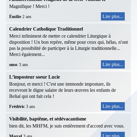
Magnifique ! Merci !
Lire plus...
Émilie
2 ans
Calendrier Catholique Traditionnel
Merci infiniment de mettre ce calendrier Liturgique à
disposition ! Un bon repère, même pour ceux qui, hélas, n'ont
pas la possibilité de participer à la Liturgie traditionnelle...
Merci également...
Lire plus...
smsc
3 ans
L’imposteur soeur Lucie
Bonjour, et merci ! C'est une immonde imposture, ils
recevront le digne salaire de leurs œuvres les enfants de
Belial qui ont fait cela !
Lire plus...
Frédéric
3 ans
Visibilité, baptême, et sédévacantisme
bien dit, les MHFM, je suis entièrement d'accord avec vous.
Lire plus...
Marcel
3 ans