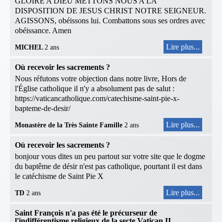
GLOIRE A DIEU METTONS NOUS A LA
DISPOSITION DE JESUS CHRIST NOTRE SEIGNEUR.
AGISSONS, obéissons lui. Combattons sous ses ordres avec
obéissance. Amen
Lire plus...
MICHEL
2 ans
Où recevoir les sacrements ?
Nous réfutons votre objection dans notre livre, Hors de
l'Église catholique il n'y a absolument pas de salut :
https://vaticancatholique.com/catechisme-saint-pie-x-
bapteme-de-desir/
Lire plus...
Monastère de la Très Sainte Famille
2 ans
Où recevoir les sacrements ?
bonjour vous dites un peu partout sur votre site que le dogme
du baptême de désir n'est pas catholique, pourtant il est dans
le catéchisme de Saint Pie X
Lire plus...
TD
2 ans
Saint François n'a pas été le précurseur de
l'indifférentisme religieux de la secte Vatican II