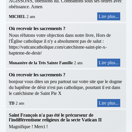
AGISSONS, obéissons lui. Combattons sous ses ordres avec
obéissance. Amen
Lire plus...
MICHEL
2 ans
Où recevoir les sacrements ?
Nous réfutons votre objection dans notre livre, Hors de
l'Église catholique il n'y a absolument pas de salut :
https://vaticancatholique.com/catechisme-saint-pie-x-
bapteme-de-desir/
Lire plus...
Monastère de la Très Sainte Famille
2 ans
Où recevoir les sacrements ?
bonjour vous dites un peu partout sur votre site que le dogme
du baptême de désir n'est pas catholique, pourtant il est dans
le catéchisme de Saint Pie X
Lire plus...
TD
2 ans
Saint François n'a pas été le précurseur de
l'indifférentisme religieux de la secte Vatican II
Magnifique ! Merci !