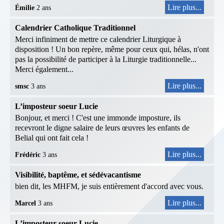
Lire plus...
Émilie
2 ans
Calendrier Catholique Traditionnel
Merci infiniment de mettre ce calendrier Liturgique à
disposition ! Un bon repère, même pour ceux qui, hélas, n'ont
pas la possibilité de participer à la Liturgie traditionnelle...
Merci également...
Lire plus...
smsc
3 ans
L’imposteur soeur Lucie
Bonjour, et merci ! C'est une immonde imposture, ils
recevront le digne salaire de leurs œuvres les enfants de
Belial qui ont fait cela !
Lire plus...
Frédéric
3 ans
Visibilité, baptême, et sédévacantisme
bien dit, les MHFM, je suis entièrement d'accord avec vous.
Lire plus...
Marcel
3 ans
L’imposteur soeur Lucie