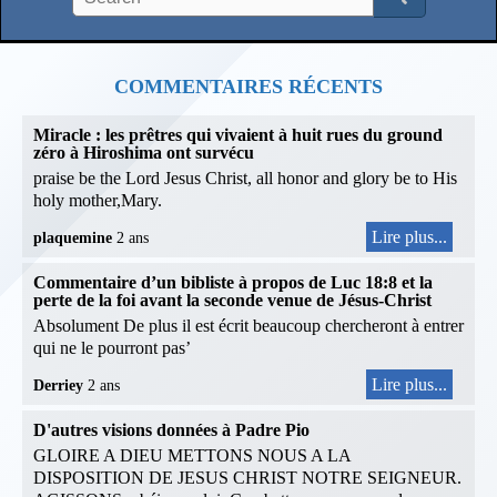
COMMENTAIRES RÉCENTS
Miracle : les prêtres qui vivaient à huit rues du ground
zéro à Hiroshima ont survécu
praise be the Lord Jesus Christ, all honor and glory be to His
holy mother,Mary.
Lire plus...
plaquemine
2 ans
Commentaire d’un bibliste à propos de Luc 18:8 et la
perte de la foi avant la seconde venue de Jésus-Christ
Absolument De plus il est écrit beaucoup chercheront à entrer
qui ne le pourront pas’
Lire plus...
Derriey
2 ans
D'autres visions données à Padre Pio
GLOIRE A DIEU METTONS NOUS A LA
DISPOSITION DE JESUS CHRIST NOTRE SEIGNEUR.