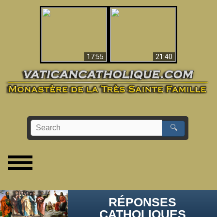
Ceci explique la
confusion et la crise
L'Antéchrist Identifié !
post-Vatican II
17:55
21:40
🔍
RÉPONSES
CATHOLIQUES