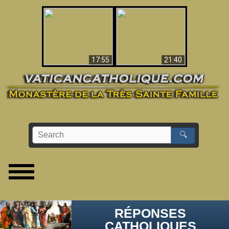
Ceci explique la
confusion et la crise
L'Antéchrist Identifié !
post-Vatican II
17:55
21:40
🔍
RÉPONSES
CATHOLIQUES