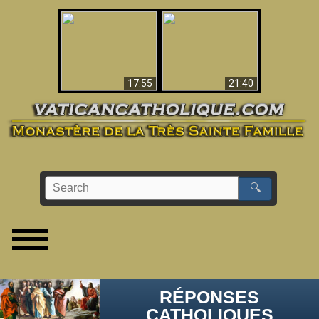
Ceci explique la
confusion et la crise
L'Antéchrist Identifié !
post-Vatican II
17:55
21:40
🔍
RÉPONSES
CATHOLIQUES