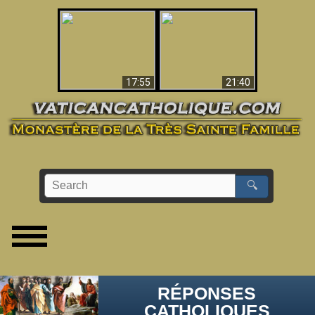
Ceci explique la
confusion et la crise
L'Antéchrist Identifié !
post-Vatican II
17:55
21:40
🔍
RÉPONSES
CATHOLIQUES