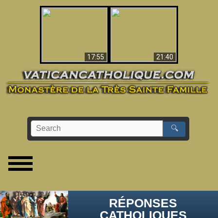
Ceci explique la
confusion et la crise
L'Antéchrist Identifié !
post-Vatican II
17:55
21:40
🔍
RÉPONSES
CATHOLIQUES