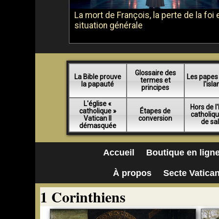
La mort de François, la perte de la foi e
situation générale
Glossaire des
La Bible prouve
Les papes
termes et
la papauté
l'isl
principes
L'église «
Hors de l'
catholique »
Étapes de
catholiq
Vatican II
conversion
de sa
démasquée
Accueil
Boutique en lign
À propos
Secte Vatican
1 Corinthiens