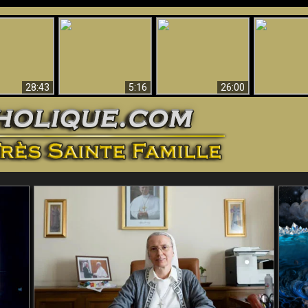
ntes preuves
Pourquoi l’Enfer doit
Babylone est
u - Preuves
Création et 
être éternel
tombée, tombée !!
iques de Dieu
28:43
5:16
26:00