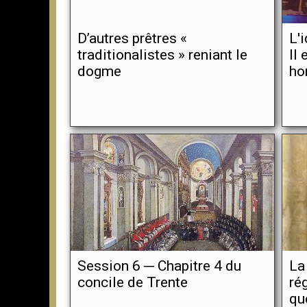
D’autres prêtres «
L'
traditionalistes » reniant le
II 
dogme
ho
Session 6 ─ Chapitre 4 du
La
concile de Trente
ré
qu