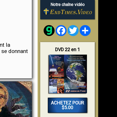
Notre chaîne vidéo
Facebook
Twitter
Share
nt la
DVD 22 en 1
n se donnant
ACHETEZ POUR
$5.00