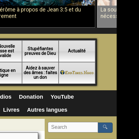
Jérôme à propos de Jean 3:5 et du
La soumission a
rement
nécessité du b
Nouvelle
Stupéfiantes
sse est
Actualité
preuves de Dieu
valide
Aidez à sauver
tique en
des âmes : faites
ligne
un don
dios
Donation
YouTube
Livres
Autres langues
🔍