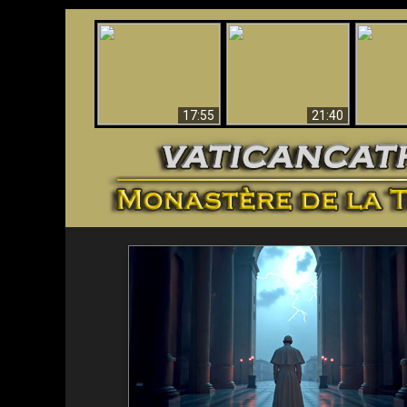
Ceci explique la
Stupéfia
confusion et la crise
L'Antéchrist Identifié !
de Die
post-Vatican II
scientif
17:55
21:40
<