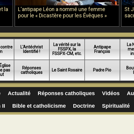
t la
L'antipape Léon a nommé une femme
St 
pour le « Dicastère pour les Évêques »
sac
La vérité sur la
La 
 contre
L'Antéchrist
Antipape
FSSPX, la
me
am
Identifié !
François
FSSPX-CM, etc.
in
Église
Réponses
Bou
ue pas
Le Saint Rosaire
Padre Pio
catholiques
lut
e
Actualité
Réponses catholiques
Vidéos
Au
 II
Bible et catholicisme
Doctrine
Spiritualité