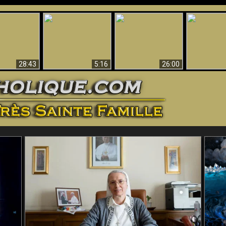
ntes preuves
Pourquoi l’Enfer doit
Babylone est
u - Preuves
Création et 
être éternel
tombée, tombée !!
iques de Dieu
28:43
5:16
26:00