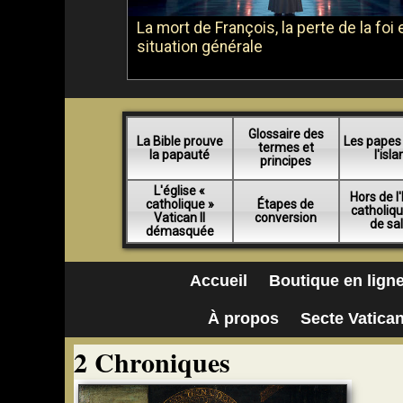
La mort de François, la perte de la foi e
situation générale
Glossaire des
La Bible prouve
Les papes
termes et
la papauté
l'isl
principes
L'église «
Hors de l'
catholique »
Étapes de
catholiq
Vatican II
conversion
de sa
démasquée
Accueil
Boutique en lign
À propos
Secte Vatican
2 Chroniques