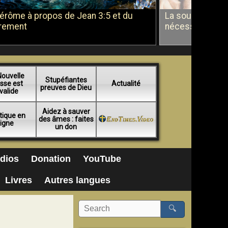
Jérôme à propos de Jean 3:5 et du
La soumission a
rement
nécessité du b
Nouvelle
Stupéfiantes
sse est
Actualité
preuves de Dieu
valide
Aidez à sauver
tique en
des âmes : faites
ligne
un don
dios
Donation
YouTube
Livres
Autres langues
🔍