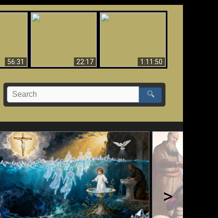
Le Temple de Dieu
dans les Prophéties
Le monde arrive-t-il à
miracles
(2 Thess. 2:4) n'est
sa fin ?
pas juif
56:31
22:17
1:11:50
🔍
>