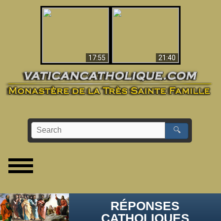
Ceci explique la
confusion et la crise
L'Antéchrist Identifié !
post-Vatican II
17:55
21:40
🔍
RÉPONSES
CATHOLIQUES