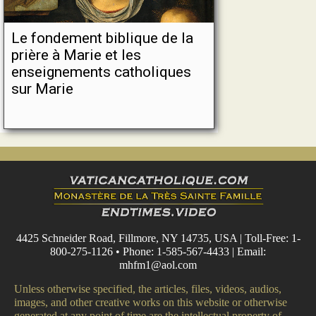
Le fondement biblique de la
prière à Marie et les
enseignements catholiques
sur Marie
4425 Schneider Road, Fillmore, NY 14735, USA | Toll-Free: 1-
800-275-1126 • Phone: 1-585-567-4433 | Email:
mhfm1@aol.com
Unless otherwise specified, the articles, files, videos, audios,
images, and other creative works on this website or otherwise
generated at any point of time are the intellectual property of