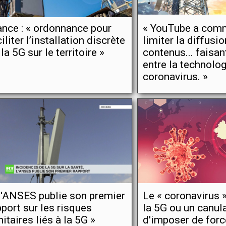
ance : « ordonnance pour
« YouTube a com
iliter l’installation discrète
limiter la diffusi
la 5G sur le territoire »
contenus... faisant
entre la technolog
coronavirus. »
L'ANSES publie son premier
Le « coronavirus 
pport sur les risques
la 5G ou un canul
nitaires liés à la 5G »
d'imposer de forc