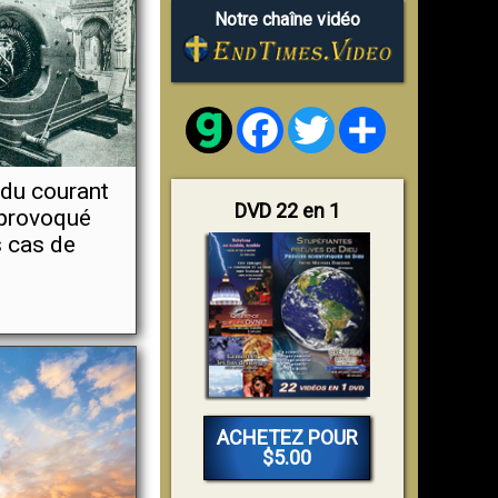
Notre chaîne vidéo
Facebook
Twitter
Share
 du courant
DVD 22 en 1
e provoqué
s cas de
ACHETEZ POUR
$5.00