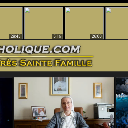
ntes preuves
Pourquoi l’Enfer doit
Babylone est
u - Preuves
Création et 
être éternel
tombée, tombée !!
iques de Dieu
28:43
5:16
26:00