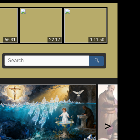
Le Temple de Dieu
dans les Prophéties
Le monde arrive-t-il à
miracles
(2 Thess. 2:4) n'est
sa fin ?
pas juif
56:31
22:17
1:11:50
🔍
>