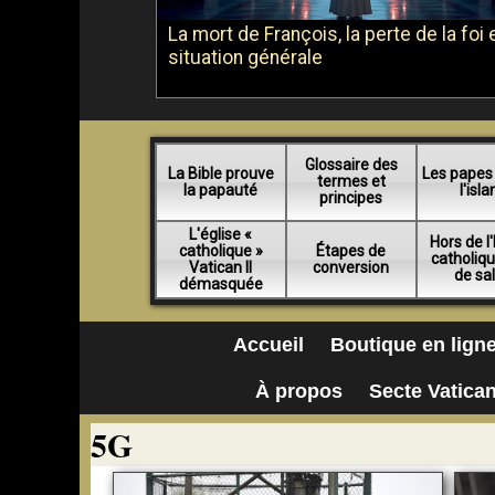
La mort de François, la perte de la foi e
situation générale
Glossaire des
La Bible prouve
Les papes
termes et
la papauté
l'isl
principes
L'église «
Hors de l'
catholique »
Étapes de
catholiq
Vatican II
conversion
de sa
démasquée
Accueil
Boutique en lign
À propos
Secte Vatican
5G