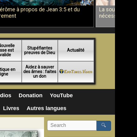
Jérôme à propos de Jean 3:5 et du
La soumission a
rement
nécessité du b
Nouvelle
Stupéfiantes
sse est
Actualité
preuves de Dieu
valide
Aidez à sauver
tique en
des âmes : faites
ligne
un don
dios
Donation
YouTube
Livres
Autres langues
🔍