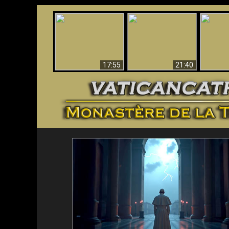
Ceci explique la
Stupéfia
confusion et la crise
L'Antéchrist Identifié !
de Die
post-Vatican II
scientif
17:55
21:40
<