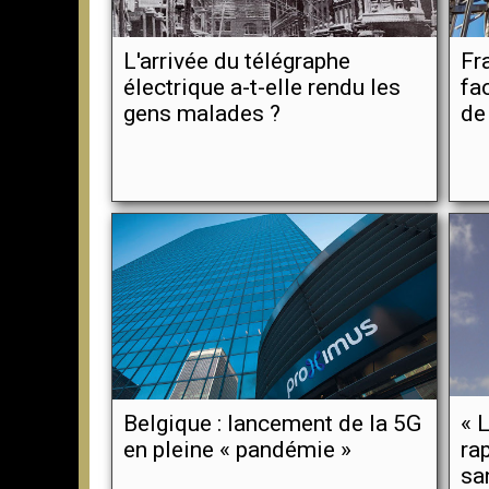
L'arrivée du télégraphe
Fr
électrique a-t-elle rendu les
fac
gens malades ?
de 
Belgique : lancement de la 5G
« 
en pleine « pandémie »
ra
sa