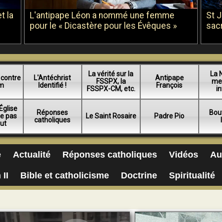
t la
L'antipape Léon a nommé une femme
St 
pour le « Dicastère pour les Évêques »
sac
La vérité sur la
La 
 contre
L'Antéchrist
Antipape
FSSPX, la
me
am
Identifié !
François
FSSPX-CM, etc.
in
Église
Réponses
Bou
ue pas
Le Saint Rosaire
Padre Pio
catholiques
lut
e
Actualité
Réponses catholiques
Vidéos
Au
 II
Bible et catholicisme
Doctrine
Spiritualité