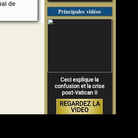
al de
Principales vidéos
Ceci explique la
confusion et la crise
post-Vatican II
REGARDEZ LA
VIDEO