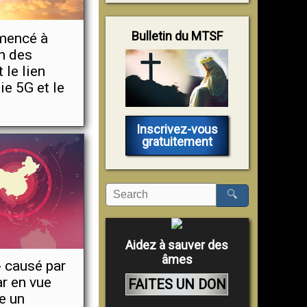
Bulletin du MTSF
mencé à
on des
 le lien
ie 5G et le
Inscrivez-vous
gratuitement
🔍
Aidez à sauver des
âmes
» causé par
ar en vue
FAITES UN DON
e un