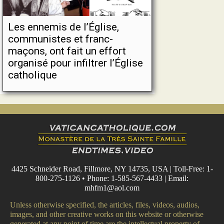
Les ennemis de l’Église,
communistes et franc-
maçons, ont fait un effort
organisé pour infiltrer l’Église
catholique
4425 Schneider Road, Fillmore, NY 14735, USA | Toll-Free: 1-
800-275-1126 • Phone: 1-585-567-4433 | Email:
mhfm1@aol.com
Unless otherwise specified, the articles, files, videos, audios,
images, and other creative works on this website or otherwise
generated at any point of time are the intellectual property of