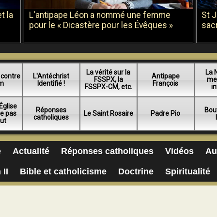
t la
L'antipape Léon a nommé une femme
St 
pour le « Dicastère pour les Évêques »
sac
La vérité sur la
La 
 contre
L'Antéchrist
Antipape
FSSPX, la
me
am
Identifié !
François
FSSPX-CM, etc.
in
Église
Réponses
Bou
ue pas
Le Saint Rosaire
Padre Pio
catholiques
lut
e
Actualité
Réponses catholiques
Vidéos
Au
 II
Bible et catholicisme
Doctrine
Spiritualité