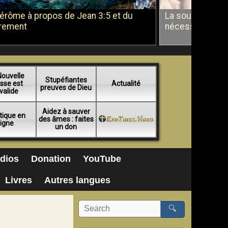
Jérôme à propos de Jean 3:5 et du
La soumission a
rement
nécessité du b
Nouvelle
Stupéfiantes
sse est
Actualité
preuves de Dieu
valide
Aidez à sauver
tique en
des âmes : faites
ligne
un don
dios
Donation
YouTube
Livres
Autres langues
🔍