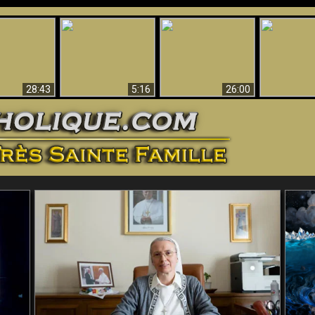
ntes preuves
Pourquoi l’Enfer doit
Babylone est
u - Preuves
Création et 
être éternel
tombée, tombée !!
iques de Dieu
28:43
5:16
26:00