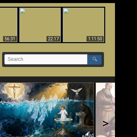
Le Temple de Dieu
dans les Prophéties
Le monde arrive-t-il à
miracles
(2 Thess. 2:4) n'est
sa fin ?
pas juif
56:31
22:17
1:11:50
🔍
>