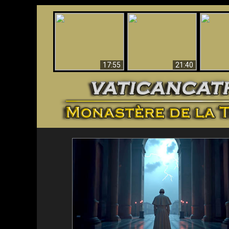
Ceci explique la
Stupéfia
confusion et la crise
L'Antéchrist Identifié !
de Die
post-Vatican II
scientif
17:55
21:40
<