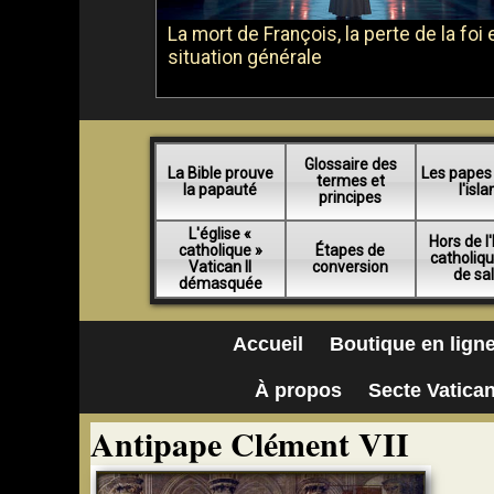
La mort de François, la perte de la foi e
situation générale
Glossaire des
La Bible prouve
Les papes
termes et
la papauté
l'isl
principes
L'église «
Hors de l'
catholique »
Étapes de
catholiq
Vatican II
conversion
de sa
démasquée
Accueil
Boutique en lign
À propos
Secte Vatican
Antipape Clément VII