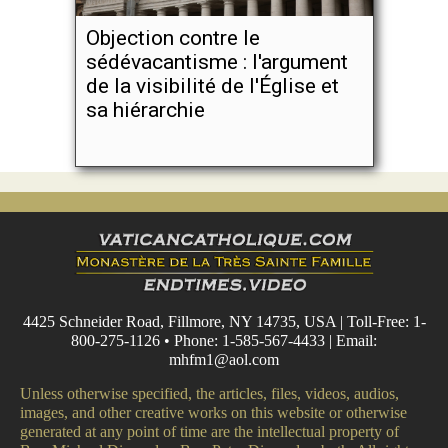
Objection contre le
sédévacantisme : l'argument
de la visibilité de l'Église et
sa hiérarchie
4425 Schneider Road, Fillmore, NY 14735, USA | Toll-Free: 1-
800-275-1126 • Phone: 1-585-567-4433 | Email:
mhfm1@aol.com
Unless otherwise specified, the articles, files, videos, audios,
images, and other creative works on this website or otherwise
generated at any point of time are the intellectual property of