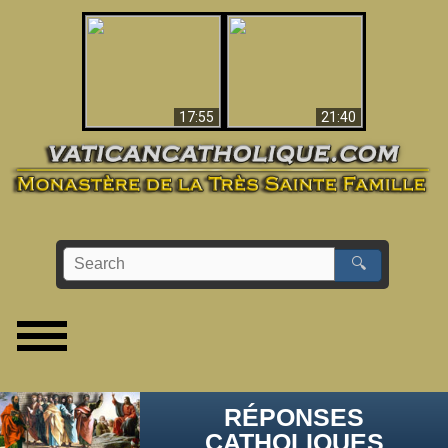
Ceci explique la
confusion et la crise
L'Antéchrist Identifié !
post-Vatican II
17:55
21:40
🔍
RÉPONSES
CATHOLIQUES