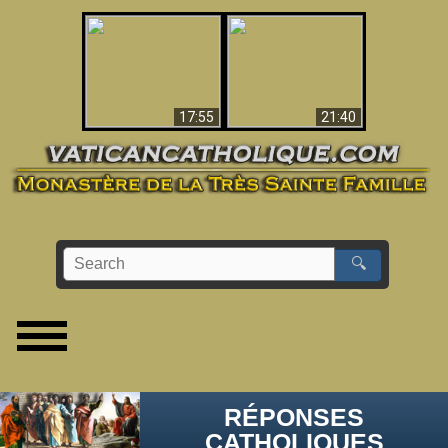
Ceci explique la
confusion et la crise
L'Antéchrist Identifié !
post-Vatican II
17:55
21:40
🔍
RÉPONSES
CATHOLIQUES