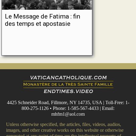
Le Message de Fatima : fin
des temps et apostasie
4425 Schneider Road, Fillmore, NY 14735, USA | Toll-Free: 1-
800-275-1126 • Phone: 1-585-567-4433 | Email:
mhfm1@aol.com
Unless otherwise specified, the articles, files, videos, audios,
images, and other creative works on this website or otherwise
generated at any point of time are the intellectual property of