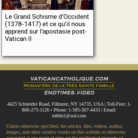
Le Grand Schisme d’Occident
(1378-1417) et ce qu’il nous
apprend sur l’apostasie post-
Vatican II
4425 Schneider Road, Fillmore, NY 14735, USA | Toll-Free: 1-
800-275-1126 • Phone: 1-585-567-4433 | Email:
mhfm1@aol.com
Unless otherwise specified, the articles, files, videos, audios,
images, and other creative works on this website or otherwise
generated at any point of time are the intellectual property of