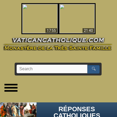
Ceci explique la
confusion et la crise
L'Antéchrist Identifié !
post-Vatican II
17:55
21:40
🔍
RÉPONSES
CATHOLIQUES