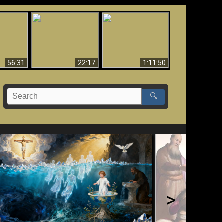
Le Temple de Dieu
dans les Prophéties
Le monde arrive-t-il à
miracles
(2 Thess. 2:4) n'est
sa fin ?
pas juif
56:31
22:17
1:11:50
🔍
>