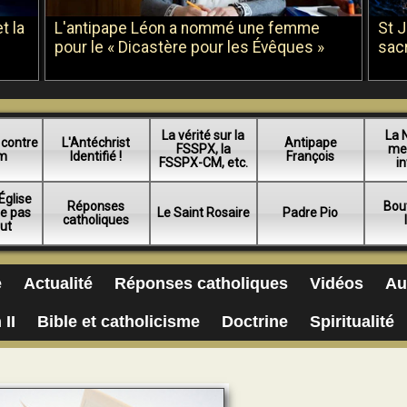
t la
L'antipape Léon a nommé une femme
St 
pour le « Dicastère pour les Évêques »
sac
La vérité sur la
La 
 contre
L'Antéchrist
Antipape
FSSPX, la
me
am
Identifié !
François
FSSPX-CM, etc.
in
Église
Réponses
Bou
ue pas
Le Saint Rosaire
Padre Pio
catholiques
lut
e
Actualité
Réponses catholiques
Vidéos
Au
 II
Bible et catholicisme
Doctrine
Spiritualité