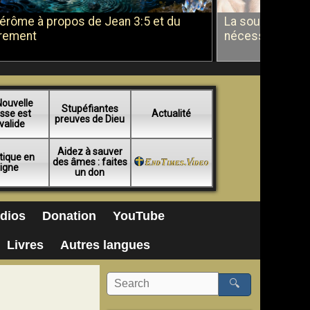
Jérôme à propos de Jean 3:5 et du
La soumission a
rement
nécessité du b
Nouvelle
Stupéfiantes
sse est
Actualité
preuves de Dieu
valide
Aidez à sauver
tique en
des âmes : faites
ligne
un don
dios
Donation
YouTube
Livres
Autres langues
🔍