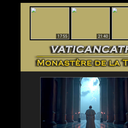
Ceci explique la
Stupéfia
confusion et la crise
L'Antéchrist Identifié !
de Die
post-Vatican II
scientif
17:55
21:40
<