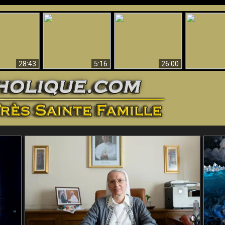
ntes preuves
Pourquoi l’Enfer doit
Babylone est
u - Preuves
Création et 
être éternel
tombée, tombée !!
iques de Dieu
28:43
5:16
26:00