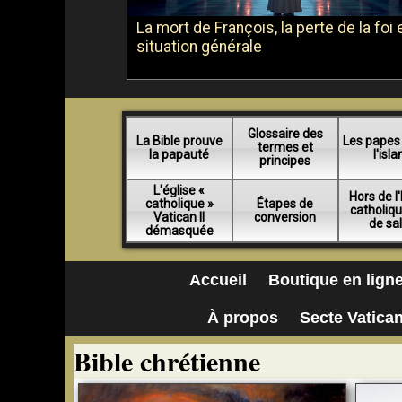
La mort de François, la perte de la foi e
situation générale
Glossaire des
La Bible prouve
Les papes
termes et
la papauté
l'isl
principes
L'église «
Hors de l'
catholique »
Étapes de
catholiq
Vatican II
conversion
de sa
démasquée
Accueil
Boutique en lign
À propos
Secte Vatican
Bible chrétienne