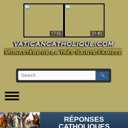
Ceci explique la
confusion et la crise
L'Antéchrist Identifié !
post-Vatican II
17:55
21:40
🔍
RÉPONSES
CATHOLIQUES