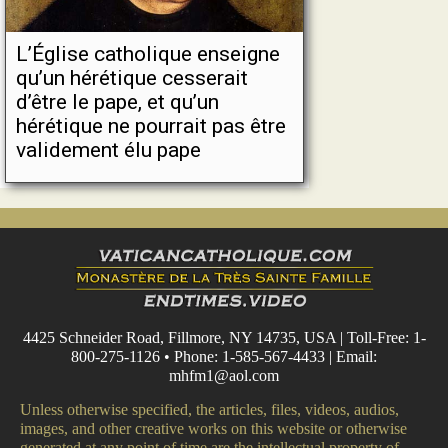
L’Église catholique enseigne
qu’un hérétique cesserait
d’être le pape, et qu’un
hérétique ne pourrait pas être
validement élu pape
4425 Schneider Road, Fillmore, NY 14735, USA | Toll-Free: 1-
800-275-1126 • Phone: 1-585-567-4433 | Email:
mhfm1@aol.com
Unless otherwise specified, the articles, files, videos, audios,
images, and other creative works on this website or otherwise
generated at any point of time are the intellectual property of