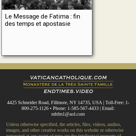
Le Message de Fatima : fin
des temps et apostasie
4425 Schneider Road, Fillmore, NY 14735, USA | Toll-Free: 1-
800-275-1126 • Phone: 1-585-567-4433 | Email:
mhfm1@aol.com
Unless otherwise specified, the articles, files, videos, audios,
images, and other creative works on this website or otherwise
generated at any point of time are the intellectual property of