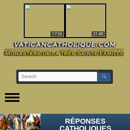
Ceci explique la
confusion et la crise
L'Antéchrist Identifié !
post-Vatican II
17:55
21:40
🔍
RÉPONSES
CATHOLIQUES