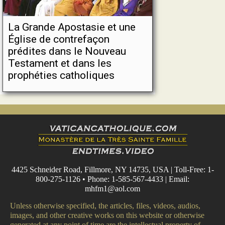
La Grande Apostasie et une
Église de contrefaçon
prédites dans le Nouveau
Testament et dans les
prophéties catholiques
4425 Schneider Road, Fillmore, NY 14735, USA | Toll-Free: 1-
800-275-1126 • Phone: 1-585-567-4433 | Email:
mhfm1@aol.com
Unless otherwise specified, the articles, files, videos, audios,
images, and other creative works on this website or otherwise
generated at any point of time are the intellectual property of