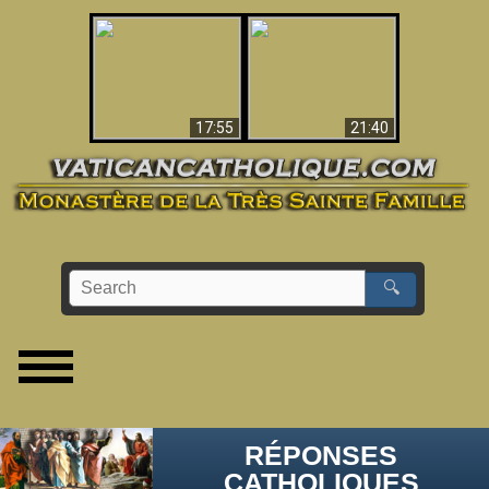
Ceci explique la
confusion et la crise
L'Antéchrist Identifié !
post-Vatican II
17:55
21:40
🔍
RÉPONSES
CATHOLIQUES