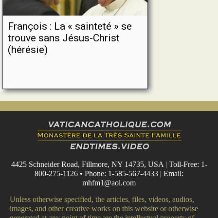
François : La « sainteté » se
trouve sans Jésus-Christ
(hérésie)
4425 Schneider Road, Fillmore, NY 14735, USA | Toll-Free: 1-
800-275-1126 • Phone: 1-585-567-4433 | Email:
mhfm1@aol.com
Unless otherwise specified, the articles, files, videos, audios,
images, and other creative works on this website or otherwise
generated at any point of time are the intellectual property of