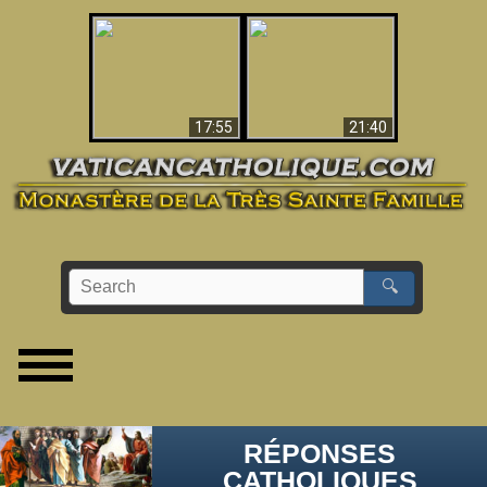
Ceci explique la
confusion et la crise
L'Antéchrist Identifié !
post-Vatican II
17:55
21:40
🔍
RÉPONSES
CATHOLIQUES