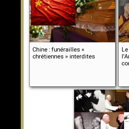
Chine : funérailles «
Le
chrétiennes » interdites
l'
co