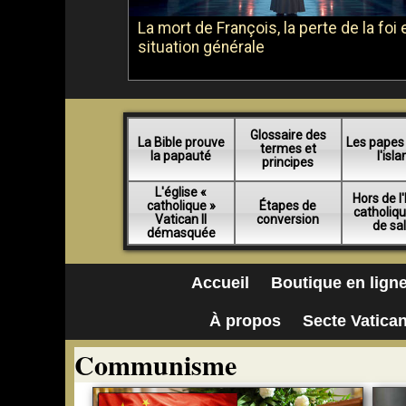
La mort de François, la perte de la foi e
situation générale
Glossaire des
La Bible prouve
Les papes
termes et
la papauté
l'isl
principes
L'église «
Hors de l'
catholique »
Étapes de
catholiq
Vatican II
conversion
de sa
démasquée
Accueil
Boutique en lign
À propos
Secte Vatican
Communisme