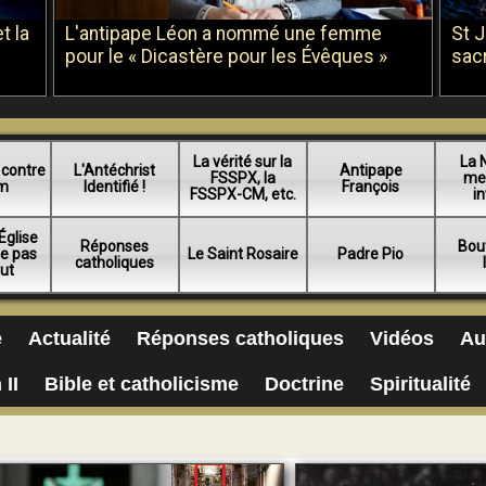
t la
L'antipape Léon a nommé une femme
St 
pour le « Dicastère pour les Évêques »
sac
La vérité sur la
La 
 contre
L'Antéchrist
Antipape
FSSPX, la
me
am
Identifié !
François
FSSPX-CM, etc.
in
Église
Réponses
Bou
ue pas
Le Saint Rosaire
Padre Pio
catholiques
lut
e
Actualité
Réponses catholiques
Vidéos
Au
 II
Bible et catholicisme
Doctrine
Spiritualité