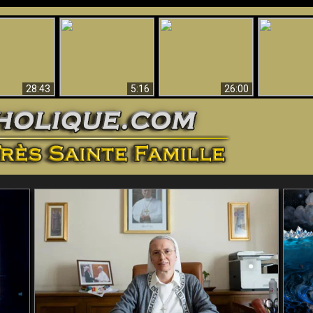
ntes preuves
Pourquoi l’Enfer doit
Babylone est
u - Preuves
Création et 
être éternel
tombée, tombée !!
iques de Dieu
28:43
5:16
26:00