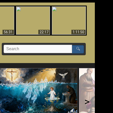
Le Temple de Dieu
dans les Prophéties
Le monde arrive-t-il à
miracles
(2 Thess. 2:4) n'est
sa fin ?
pas juif
56:31
22:17
1:11:50
🔍
>