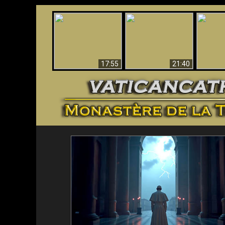
Ceci explique la
Stupéfia
confusion et la crise
L'Antéchrist Identifié !
de Die
post-Vatican II
scientif
17:55
21:40
<