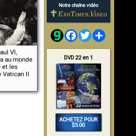
Notre chaîne vidéo
Facebook
Twitter
Share
aul VI,
DVD 22 en 1
na au monde
 et les
Vatican II
ACHETEZ POUR
$5.00