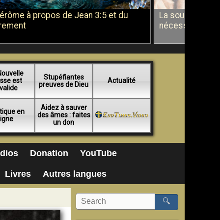
Jérôme à propos de Jean 3:5 et du
La soumission a
rement
nécessité du b
Nouvelle
Stupéfiantes
sse est
Actualité
preuves de Dieu
valide
Aidez à sauver
tique en
des âmes : faites
ligne
un don
dios
Donation
YouTube
Livres
Autres langues
🔍