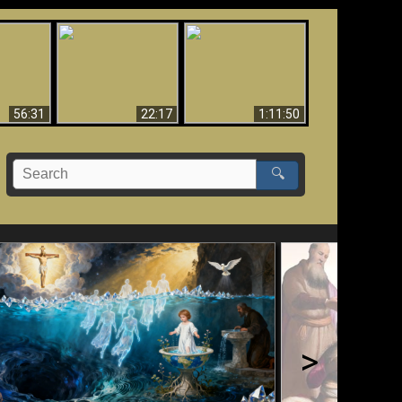
Le Temple de Dieu
dans les Prophéties
Le monde arrive-t-il à
miracles
(2 Thess. 2:4) n'est
sa fin ?
pas juif
56:31
22:17
1:11:50
🔍
>