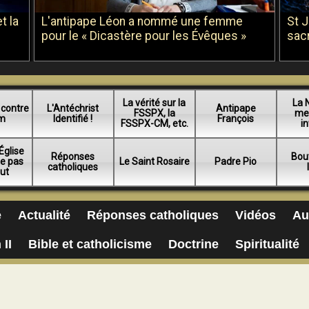
t la
L'antipape Léon a nommé une femme
St 
pour le « Dicastère pour les Évêques »
sac
La vérité sur la
La 
 contre
L'Antéchrist
Antipape
FSSPX, la
me
am
Identifié !
François
FSSPX-CM, etc.
in
Église
Réponses
Bou
ue pas
Le Saint Rosaire
Padre Pio
catholiques
lut
e
Actualité
Réponses catholiques
Vidéos
Au
 II
Bible et catholicisme
Doctrine
Spiritualité