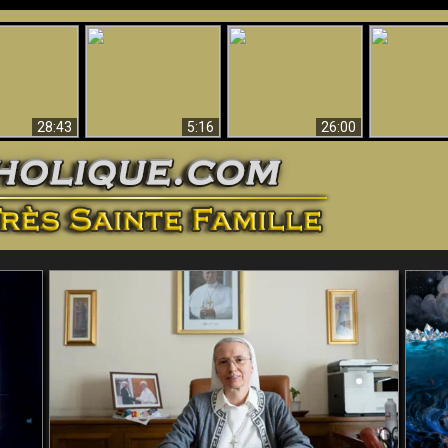
ntes preuves
Pourquoi l’Enfer doit
Babylone est
u - Preuves
Création et 
être éternel
tombée, tombée !!
iques de Dieu
28:43
5:16
26:00