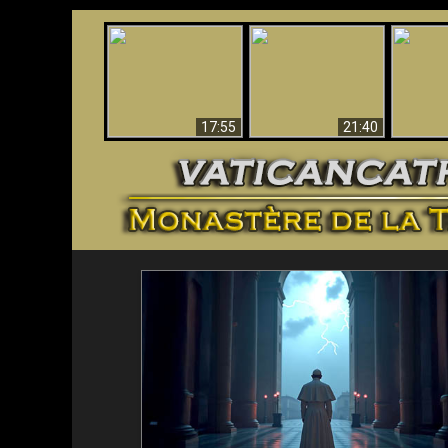
Ceci explique la
Stupéfia
confusion et la crise
L'Antéchrist Identifié !
de Die
post-Vatican II
scientif
17:55
21:40
<