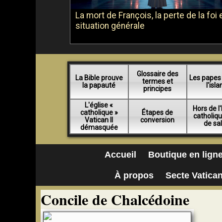
La mort de François, la perte de la foi e
situation générale
Glossaire des
La Bible prouve
Les papes
termes et
la papauté
l'isl
principes
L'église «
Hors de l'
catholique »
Étapes de
catholiq
Vatican II
conversion
de sa
démasquée
Accueil
Boutique en lign
À propos
Secte Vatican
Concile de Chalcédoine