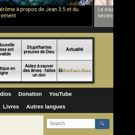
Jérôme à propos de Jean 3:5 et du
La soumission a
rement
nécessité du b
Nouvelle
Stupéfiantes
sse est
Actualité
preuves de Dieu
valide
Aidez à sauver
tique en
des âmes : faites
ligne
un don
dios
Donation
YouTube
Livres
Autres langues
🔍