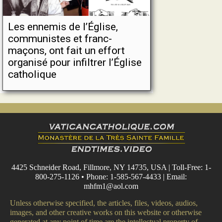
Les ennemis de l’Église,
communistes et franc-
maçons, ont fait un effort
organisé pour infiltrer l’Église
catholique
4425 Schneider Road, Fillmore, NY 14735, USA | Toll-Free: 1-
800-275-1126 • Phone: 1-585-567-4433 | Email:
mhfm1@aol.com
Unless otherwise specified, the articles, files, videos, audios,
images, and other creative works on this website or otherwise
generated at any point of time are the intellectual property of