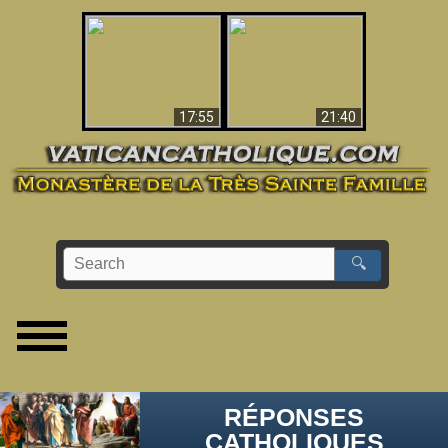
Ceci explique la
confusion et la crise
L'Antéchrist Identifié !
post-Vatican II
17:55
21:40
🔍
RÉPONSES
CATHOLIQUES