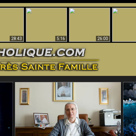
ntes preuves
Pourquoi l’Enfer doit
Babylone est
u - Preuves
Création et 
être éternel
tombée, tombée !!
iques de Dieu
28:43
5:16
26:00