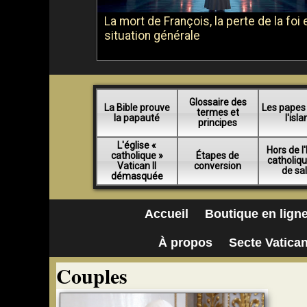
La mort de François, la perte de la foi e
situation générale
Glossaire des
La Bible prouve
Les papes
termes et
la papauté
l'isl
principes
L'église «
Hors de l'
catholique »
Étapes de
catholiq
Vatican II
conversion
de sa
démasquée
Accueil
Boutique en lign
À propos
Secte Vatican
Couples