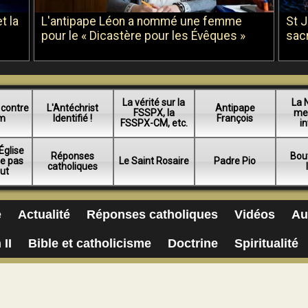
t la
L'antipape Léon a nommé une femme
St 
pour le « Dicastère pour les Évêques »
sac
La vérité sur la
La 
 contre
L'Antéchrist
Antipape
FSSPX, la
me
am
Identifié !
François
FSSPX-CM, etc.
in
Église
Réponses
Bou
ue pas
Le Saint Rosaire
Padre Pio
catholiques
lut
e
Actualité
Réponses catholiques
Vidéos
Au
 II
Bible et catholicisme
Doctrine
Spiritualité