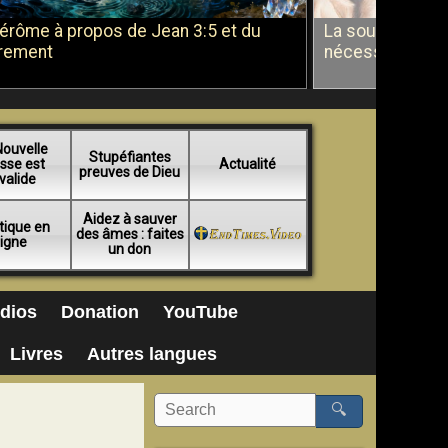
Jérôme à propos de Jean 3:5 et du
La soumission a
rement
nécessité du b
Nouvelle
Stupéfiantes
sse est
Actualité
preuves de Dieu
valide
Aidez à sauver
tique en
des âmes : faites
ligne
un don
dios
Donation
YouTube
Livres
Autres langues
🔍