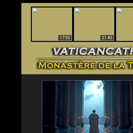
Ceci explique la
Stupéfia
confusion et la crise
L'Antéchrist Identifié !
de Die
post-Vatican II
scientif
17:55
21:40
<