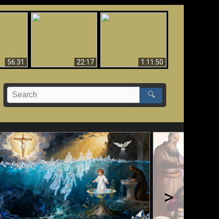
Le Temple de Dieu
dans les Prophéties
Le monde arrive-t-il à
miracles
(2 Thess. 2:4) n'est
sa fin ?
pas juif
56:31
22:17
1:11:50
🔍
>