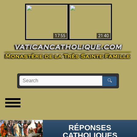
Ceci explique la
confusion et la crise
L'Antéchrist Identifié !
post-Vatican II
17:55
21:40
🔍
RÉPONSES
CATHOLIQUES