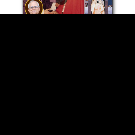
L’antipape Léon XIV : sa «
messe » d’inauguration se
fera le 18 mai, anniversaire
de « saint » Jean-Paul II
Joe Biden, faux catholique,
souhaite que Léon XIV va «