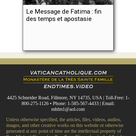
Le Message de Fatima : fin
des temps et apostasie
4425 Schneider Road, Fillmore, NY 14735, USA | Toll-Free: 1-
800-275-1126 • Phone: 1-585-567-4433 | Email:
mhfm1@aol.com
Unless otherwise specified, the articles, files, videos, audios,
images, and other creative works on this website or otherwise
generated at any point of time are the intellectual property of