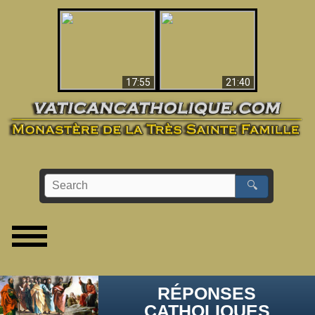
Ceci explique la
confusion et la crise
L'Antéchrist Identifié !
post-Vatican II
17:55
21:40
🔍
RÉPONSES
CATHOLIQUES