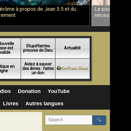
Jérôme à propos de Jean 3:5 et du
La soumission a
rement
nécessité du b
Nouvelle
Stupéfiantes
sse est
Actualité
preuves de Dieu
valide
Aidez à sauver
tique en
des âmes : faites
ligne
un don
dios
Donation
YouTube
Livres
Autres langues
🔍