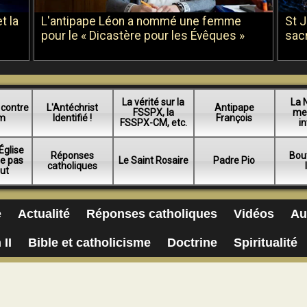
t la
L'antipape Léon a nommé une femme
St 
pour le « Dicastère pour les Évêques »
sac
La vérité sur la
La 
 contre
L'Antéchrist
Antipape
FSSPX, la
me
am
Identifié !
François
FSSPX-CM, etc.
in
Église
Réponses
Bou
ue pas
Le Saint Rosaire
Padre Pio
catholiques
lut
e
Actualité
Réponses catholiques
Vidéos
Au
 II
Bible et catholicisme
Doctrine
Spiritualité