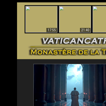
Ceci explique la
Stupéfia
confusion et la crise
L'Antéchrist Identifié !
de Die
post-Vatican II
scientif
17:55
21:40
<