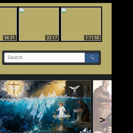
Le Temple de Dieu
dans les Prophéties
Le monde arrive-t-il à
miracles
(2 Thess. 2:4) n'est
sa fin ?
pas juif
56:31
22:17
1:11:50
🔍
>