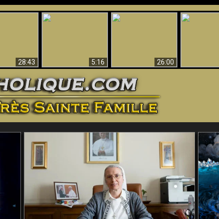
ntes preuves
Pourquoi l’Enfer doit
Babylone est
u - Preuves
Création et 
être éternel
tombée, tombée !!
iques de Dieu
28:43
5:16
26:00