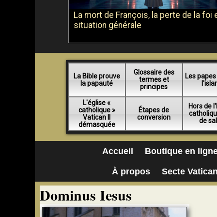
La mort de François, la perte de la foi e
situation générale
Glossaire des
La Bible prouve
Les papes
termes et
la papauté
l'isl
principes
L'église «
Hors de l'
catholique »
Étapes de
catholiq
Vatican II
conversion
de sa
démasquée
Accueil
Boutique en lign
À propos
Secte Vatican
Dominus Iesus