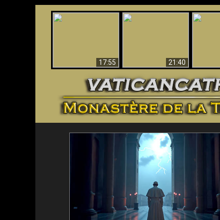
Ceci explique la
Stupéfia
confusion et la crise
L'Antéchrist Identifié !
de Die
post-Vatican II
scientif
17:55
21:40
<