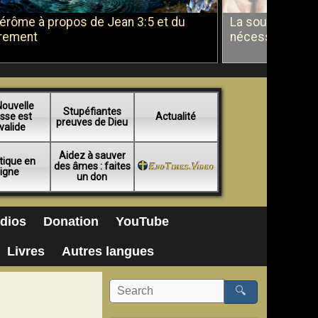
Jérôme à propos de Jean 3:5 et du
La soumission a
rement
nécessité du b
Nouvelle
Stupéfiantes
sse est
Actualité
preuves de Dieu
valide
Aidez à sauver
tique en
des âmes : faites
ligne
un don
dios
Donation
YouTube
Livres
Autres langues
🔍