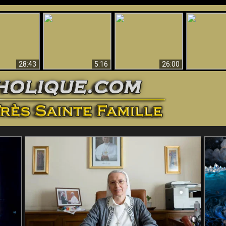
ntes preuves
Pourquoi l’Enfer doit
Babylone est
u - Preuves
Création et 
être éternel
tombée, tombée !!
iques de Dieu
28:43
5:16
26:00