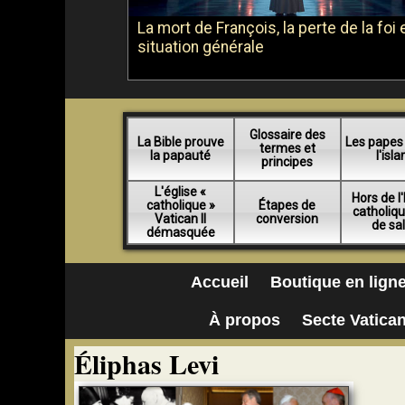
La mort de François, la perte de la foi e
situation générale
Glossaire des
La Bible prouve
Les papes
termes et
la papauté
l'isl
principes
L'église «
Hors de l'
catholique »
Étapes de
catholiq
Vatican II
conversion
de sa
démasquée
Accueil
Boutique en lign
À propos
Secte Vatican
Éliphas Levi