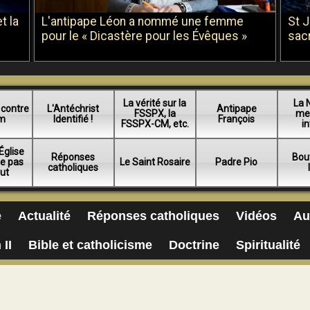
t la
L'antipape Léon a nommé une femme
St 
pour le « Dicastère pour les Évêques »
sac
La vérité sur la
La 
 contre
L'Antéchrist
Antipape
FSSPX, la
me
am
Identifié !
François
FSSPX-CM, etc.
in
Église
Réponses
Bou
ue pas
Le Saint Rosaire
Padre Pio
catholiques
lut
e
Actualité
Réponses catholiques
Vidéos
Au
 II
Bible et catholicisme
Doctrine
Spiritualité