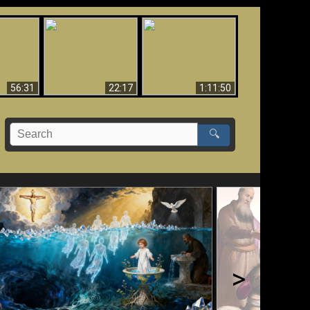
Le Temple de Dieu
dans les Prophéties
Le monde arrive-t-il à
miracles
(2 Thess. 2:4) n'est
sa fin ?
pas juif
56:31
22:17
1:11:50
🔍
>