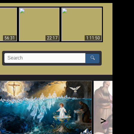
Le Temple de Dieu
dans les Prophéties
Le monde arrive-t-il à
miracles
(2 Thess. 2:4) n'est
sa fin ?
pas juif
56:31
22:17
1:11:50
🔍
>