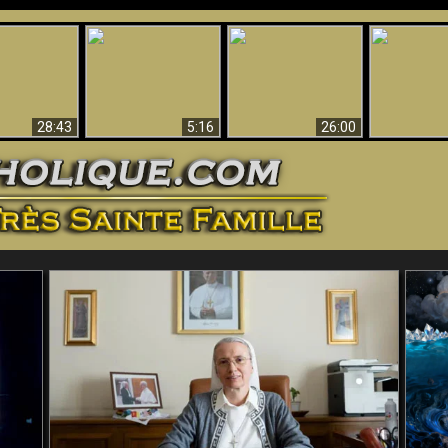
ntes preuves
Pourquoi l’Enfer doit
Babylone est
u - Preuves
Création et 
être éternel
tombée, tombée !!
iques de Dieu
28:43
5:16
26:00