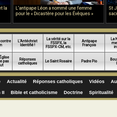
t la
L'antipape Léon a nommé une femme
St 
pour le « Dicastère pour les Évêques »
sac
La vérité sur la
La 
 contre
L'Antéchrist
Antipape
FSSPX, la
me
am
Identifié !
François
FSSPX-CM, etc.
in
Église
Réponses
Bou
ue pas
Le Saint Rosaire
Padre Pio
catholiques
lut
e
Actualité
Réponses catholiques
Vidéos
Au
 II
Bible et catholicisme
Doctrine
Spiritualité