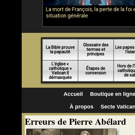
La mort de François, la perte de la foi e
situation générale
Glossaire des
La Bible prouve
Les papes
termes et
la papauté
l'isl
principes
L'église «
Hors de l'
catholique »
Étapes de
catholiq
Vatican II
conversion
de sa
démasquée
Accueil
Boutique en lign
À propos
Secte Vatican
Erreurs de Pierre Abélard