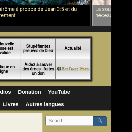
Jérôme à propos de Jean 3:5 et du
La soumission a
rement
nécessité du b
Nouvelle
Stupéfiantes
sse est
Actualité
preuves de Dieu
valide
Aidez à sauver
tique en
des âmes : faites
ligne
un don
dios
Donation
YouTube
Livres
Autres langues
🔍