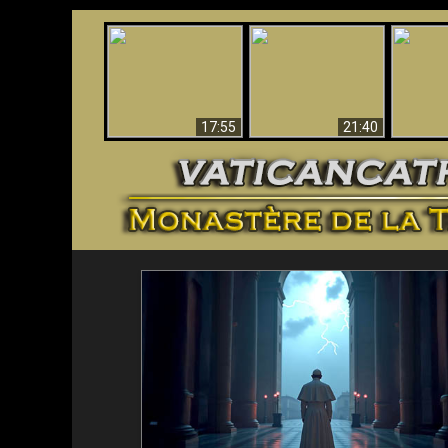
Ceci explique la
Stupéfia
confusion et la crise
L'Antéchrist Identifié !
de Die
post-Vatican II
scientif
17:55
21:40
<