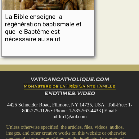
La Bible enseigne la
régénération baptismale et
que le Baptême est
nécessaire au salut
4425 Schneider Road, Fillmore, NY 14735, USA | Toll-Free: 1-
800-275-1126 • Phone: 1-585-567-4433 | Email:
mhfm1@aol.com
Unless otherwise specified, the articles, files, videos, audios,
images, and other creative works on this website or otherwise
generated at any point of time are the intellectual property of