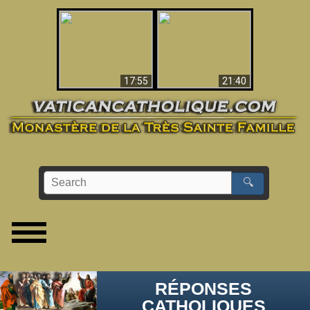
Ceci explique la
confusion et la crise
L'Antéchrist Identifié !
post-Vatican II
17:55
21:40
🔍
RÉPONSES
CATHOLIQUES