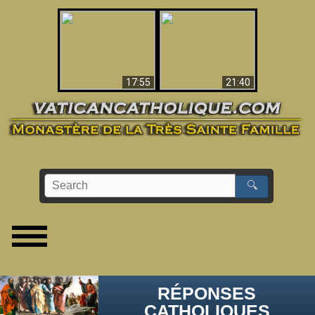
Ceci explique la
confusion et la crise
L'Antéchrist Identifié !
post-Vatican II
17:55
21:40
🔍
RÉPONSES
CATHOLIQUES