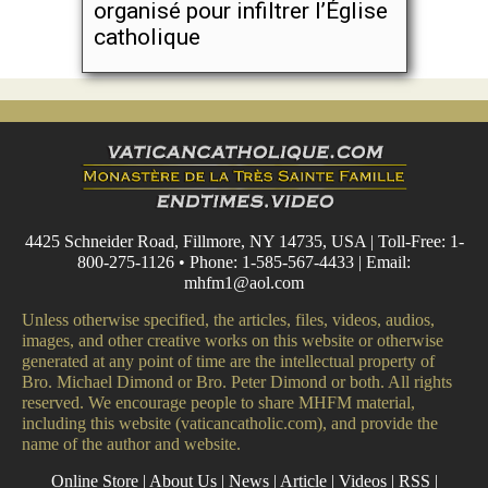
organisé pour infiltrer l’Église
catholique
4425 Schneider Road, Fillmore, NY 14735, USA | Toll-Free: 1-
800-275-1126 • Phone: 1-585-567-4433 | Email:
mhfm1@aol.com
Unless otherwise specified, the articles, files, videos, audios,
images, and other creative works on this website or otherwise
generated at any point of time are the intellectual property of
Bro. Michael Dimond or Bro. Peter Dimond or both. All rights
reserved. We encourage people to share MHFM material,
including this website (vaticancatholic.com), and provide the
name of the author and website.
Online Store
|
About Us
|
News
|
Article
|
Videos
|
RSS
|