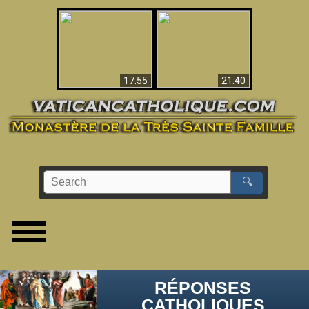
Ceci explique la
confusion et la crise
L'Antéchrist Identifié !
post-Vatican II
17:55
21:40
🔍
RÉPONSES
CATHOLIQUES