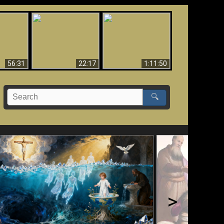
Le Temple de Dieu
dans les Prophéties
Le monde arrive-t-il à
miracles
(2 Thess. 2:4) n'est
sa fin ?
pas juif
56:31
22:17
1:11:50
🔍
>