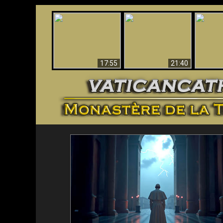
Ceci explique la
Stupéfia
confusion et la crise
L'Antéchrist Identifié !
de Die
post-Vatican II
scientif
17:55
21:40
<