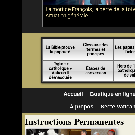
La mort de François, la perte de la foi e
situation générale
Glossaire des
La Bible prouve
Les papes
termes et
la papauté
l'isl
principes
L'église «
Hors de l'
catholique »
Étapes de
catholiq
Vatican II
conversion
de sa
démasquée
Accueil
Boutique en lign
À propos
Secte Vatican
Instructions Permanentes