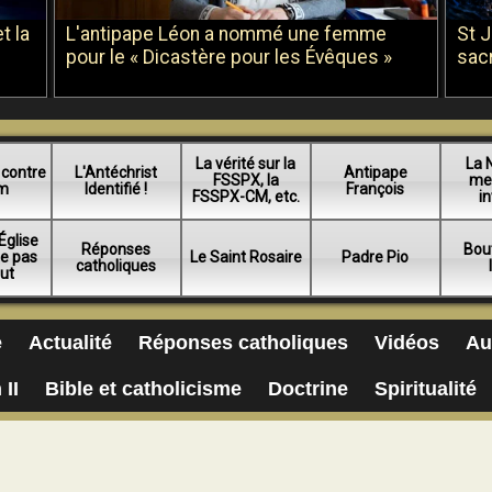
t la
L'antipape Léon a nommé une femme
St 
pour le « Dicastère pour les Évêques »
sac
La vérité sur la
La 
 contre
L'Antéchrist
Antipape
FSSPX, la
me
am
Identifié !
François
FSSPX-CM, etc.
in
Église
Réponses
Bou
ue pas
Le Saint Rosaire
Padre Pio
catholiques
lut
e
Actualité
Réponses catholiques
Vidéos
Au
 II
Bible et catholicisme
Doctrine
Spiritualité