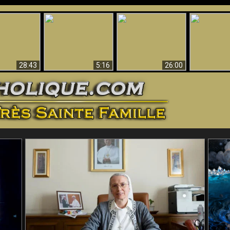
ntes preuves
Pourquoi l’Enfer doit
Babylone est
u - Preuves
Création et 
être éternel
tombée, tombée !!
iques de Dieu
28:43
5:16
26:00