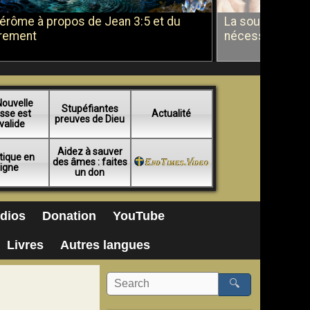
Jérôme à propos de Jean 3:5 et du
La soumission a
rement
nécessité du b
Nouvelle
Stupéfiantes
sse est
Actualité
preuves de Dieu
valide
Aidez à sauver
tique en
des âmes : faites
ligne
un don
dios
Donation
YouTube
Livres
Autres langues
🔍