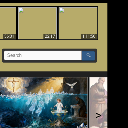
Le Temple de Dieu
dans les Prophéties
Le monde arrive-t-il à
miracles
(2 Thess. 2:4) n'est
sa fin ?
pas juif
56:31
22:17
1:11:50
🔍
>