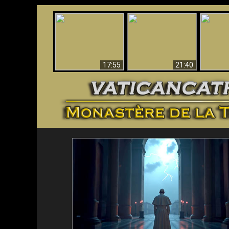
Ceci explique la
Stupéfia
confusion et la crise
L'Antéchrist Identifié !
de Die
post-Vatican II
scientif
17:55
21:40
<