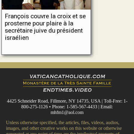
François couvre la croix et se
prosterne pour plaire à la
secrétaire juive du président
israélien
4425 Schneider Road, Fillmore, NY 14735, USA | Toll-Free: 1-
800-275-1126 • Phone: 1-585-567-4433 | Email:
mhfm1@aol.com
Unless otherwise specified, the articles, files, videos, audios,
images, and other creative works on this website or otherwise
generated at any point of time are the intellectual property of