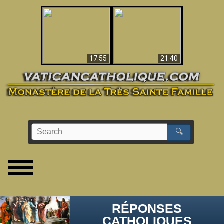
Ceci explique la
confusion et la crise
L'Antéchrist Identifié !
post-Vatican II
17:55
21:40
🔍
RÉPONSES
CATHOLIQUES