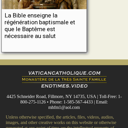
La Bible enseigne la
régénération baptismale et
que le Baptême est
nécessaire au salut
4425 Schneider Road, Fillmore, NY 14735, USA | Toll-Free: 1-
800-275-1126 • Phone: 1-585-567-4433 | Email:
mhfm1@aol.com
Unless otherwise specified, the articles, files, videos, audios,
images, and other creative works on this website or otherwise
generated at any point of time are the intellectual property of