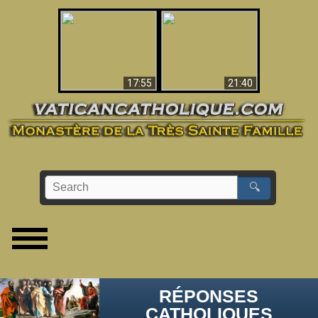
Ceci explique la
confusion et la crise
L'Antéchrist Identifié !
post-Vatican II
17:55
21:40
🔍
RÉPONSES
CATHOLIQUES