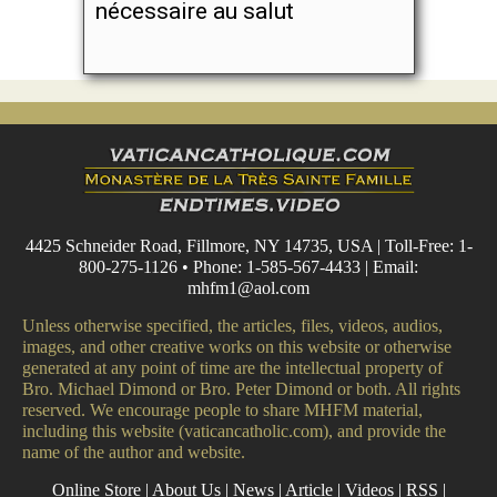
nécessaire au salut
4425 Schneider Road, Fillmore, NY 14735, USA | Toll-Free: 1-
800-275-1126 • Phone: 1-585-567-4433 | Email:
mhfm1@aol.com
Unless otherwise specified, the articles, files, videos, audios,
images, and other creative works on this website or otherwise
generated at any point of time are the intellectual property of
Bro. Michael Dimond or Bro. Peter Dimond or both. All rights
reserved. We encourage people to share MHFM material,
including this website (vaticancatholic.com), and provide the
name of the author and website.
Online Store
|
About Us
|
News
|
Article
|
Videos
|
RSS
|