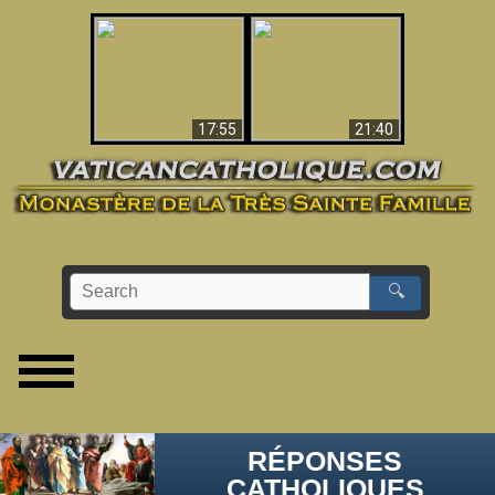
Ceci explique la
confusion et la crise
L'Antéchrist Identifié !
post-Vatican II
17:55
21:40
🔍
RÉPONSES
CATHOLIQUES