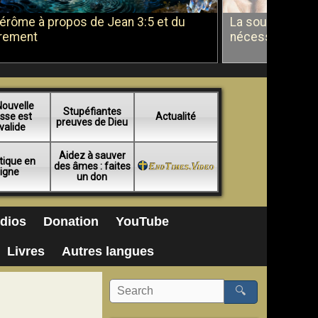
Jérôme à propos de Jean 3:5 et du
La soumission a
rement
nécessité du b
Nouvelle
Stupéfiantes
sse est
Actualité
preuves de Dieu
valide
Aidez à sauver
tique en
des âmes : faites
ligne
un don
dios
Donation
YouTube
Livres
Autres langues
🔍