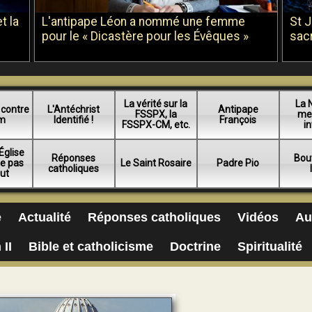
t la
L'antipape Léon a nommé une femme
St 
pour le « Dicastère pour les Évêques »
sac
La vérité sur la
La 
 contre
L'Antéchrist
Antipape
FSSPX, la
me
am
Identifié !
François
FSSPX-CM, etc.
in
Église
Réponses
Bou
ue pas
Le Saint Rosaire
Padre Pio
catholiques
lut
e
Actualité
Réponses catholiques
Vidéos
Au
 II
Bible et catholicisme
Doctrine
Spiritualité