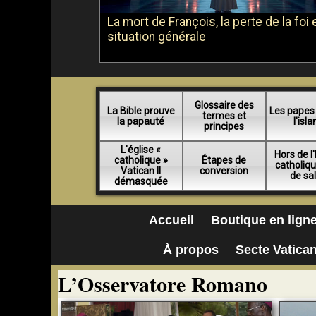
La mort de François, la perte de la foi e
situation générale
Glossaire des
La Bible prouve
Les papes
termes et
la papauté
l'isl
principes
L'église «
Hors de l'
catholique »
Étapes de
catholiq
Vatican II
conversion
de sa
démasquée
Accueil
Boutique en lign
À propos
Secte Vatican
L’Osservatore Romano