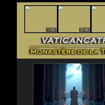
Ceci explique la
Stupéfia
confusion et la crise
L'Antéchrist Identifié !
de Die
post-Vatican II
scientif
17:55
21:40
<