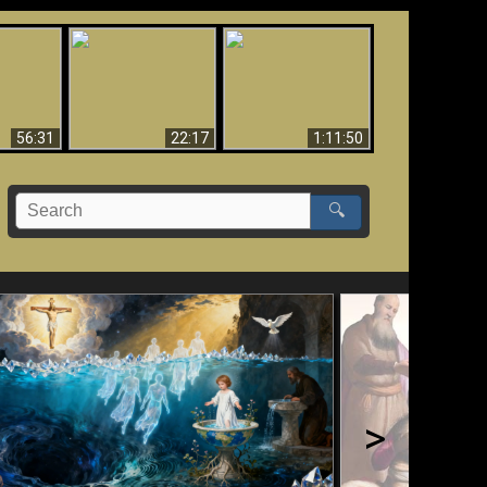
Le Temple de Dieu
dans les Prophéties
Le monde arrive-t-il à
miracles
(2 Thess. 2:4) n'est
sa fin ?
pas juif
56:31
22:17
1:11:50
🔍
>