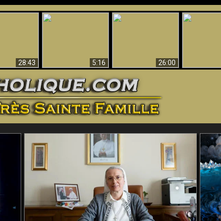
ntes preuves
Pourquoi l’Enfer doit
Babylone est
u - Preuves
Création et 
être éternel
tombée, tombée !!
iques de Dieu
28:43
5:16
26:00