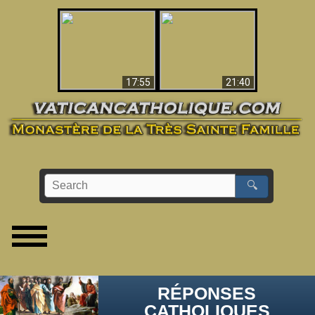
Ceci explique la
confusion et la crise
L'Antéchrist Identifié !
post-Vatican II
17:55
21:40
🔍
RÉPONSES
CATHOLIQUES