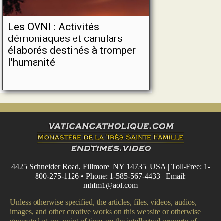
Les OVNI : Activités
démoniaques et canulars
élaborés destinés à tromper
l'humanité
4425 Schneider Road, Fillmore, NY 14735, USA | Toll-Free: 1-
800-275-1126 • Phone: 1-585-567-4433 | Email:
mhfm1@aol.com
Unless otherwise specified, the articles, files, videos, audios,
images, and other creative works on this website or otherwise
generated at any point of time are the intellectual property of