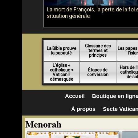
La mort de François, la perte de la foi e
situation générale
Glossaire des
La Bible prouve
Les papes
termes et
la papauté
l'isl
principes
L'église «
Hors de l'
catholique »
Étapes de
catholiq
Vatican II
conversion
de sa
démasquée
Accueil
Boutique en lign
À propos
Secte Vatican
Menorah