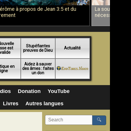
Jérôme à propos de Jean 3:5 et du
La soumission a
rement
nécessité du b
Nouvelle
Stupéfiantes
sse est
Actualité
preuves de Dieu
valide
Aidez à sauver
tique en
des âmes : faites
ligne
un don
dios
Donation
YouTube
Livres
Autres langues
🔍