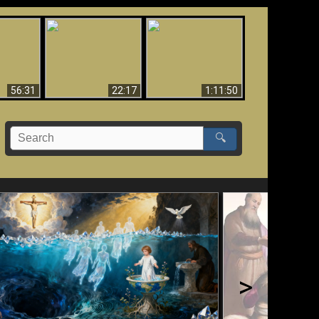
Le Temple de Dieu
dans les Prophéties
Le monde arrive-t-il à
miracles
(2 Thess. 2:4) n'est
sa fin ?
pas juif
56:31
22:17
1:11:50
🔍
>