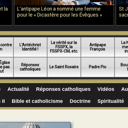
t la
L'antipape Léon a nommé une femme
St 
pour le « Dicastère pour les Évêques »
sac
La vérité sur la
La 
 contre
L'Antéchrist
Antipape
FSSPX, la
me
am
Identifié !
François
FSSPX-CM, etc.
in
Église
Réponses
Bou
ue pas
Le Saint Rosaire
Padre Pio
catholiques
lut
e
Actualité
Réponses catholiques
Vidéos
Au
 II
Bible et catholicisme
Doctrine
Spiritualité