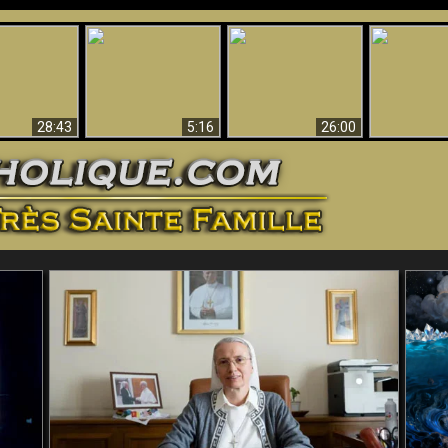
ntes preuves
Pourquoi l’Enfer doit
Babylone est
u - Preuves
Création et 
être éternel
tombée, tombée !!
iques de Dieu
28:43
5:16
26:00