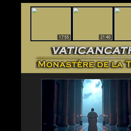
Ceci explique la
Stupéfia
confusion et la crise
L'Antéchrist Identifié !
de Die
post-Vatican II
scientif
17:55
21:40
<