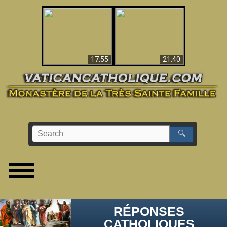
Ceci explique la
confusion et la crise
L'Antéchrist Identifié !
post-Vatican II
17:55
21:40
🔍
RÉPONSES
CATHOLIQUES