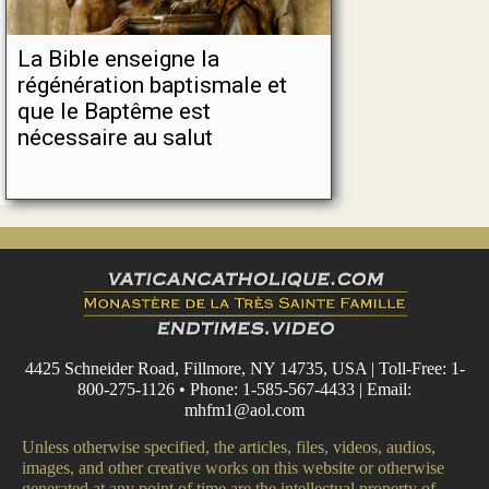
La Bible enseigne la
régénération baptismale et
que le Baptême est
nécessaire au salut
4425 Schneider Road, Fillmore, NY 14735, USA | Toll-Free: 1-
800-275-1126 • Phone: 1-585-567-4433 | Email:
mhfm1@aol.com
Unless otherwise specified, the articles, files, videos, audios,
images, and other creative works on this website or otherwise
generated at any point of time are the intellectual property of