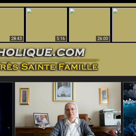
ntes preuves
Pourquoi l’Enfer doit
Babylone est
u - Preuves
Création et 
être éternel
tombée, tombée !!
iques de Dieu
28:43
5:16
26:00