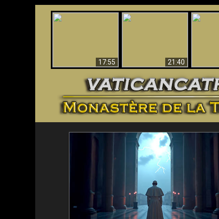
Ceci explique la
Stupéfia
confusion et la crise
L'Antéchrist Identifié !
de Die
post-Vatican II
scientif
17:55
21:40
<