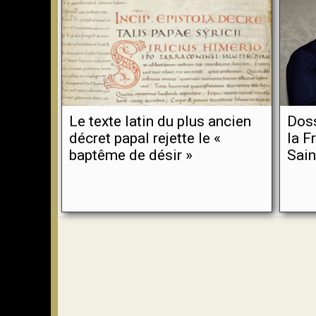
Le texte latin du plus ancien
Doss
décret papal rejette le «
la F
baptême de désir »
Sain