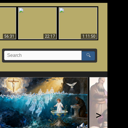
Le Temple de Dieu
dans les Prophéties
Le monde arrive-t-il à
miracles
(2 Thess. 2:4) n'est
sa fin ?
pas juif
56:31
22:17
1:11:50
🔍
>