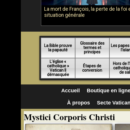
La mort de François, la perte de la foi e
situation générale
Glossaire des
La Bible prouve
Les papes
termes et
la papauté
l'isl
principes
L'église «
Hors de l'
catholique »
Étapes de
catholiq
Vatican II
conversion
de sa
démasquée
Accueil
Boutique en lign
À propos
Secte Vatican
Mystici Corporis Christi