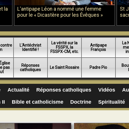
t la
L'antipape Léon a nommé une femme
St 
pour le « Dicastère pour les Évêques »
sac
La vérité sur la
La 
 contre
L'Antéchrist
Antipape
FSSPX, la
me
am
Identifié !
François
FSSPX-CM, etc.
in
Église
Réponses
Bou
ue pas
Le Saint Rosaire
Padre Pio
catholiques
lut
e
Actualité
Réponses catholiques
Vidéos
Au
 II
Bible et catholicisme
Doctrine
Spiritualité