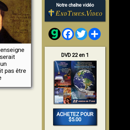
Notre chaîne vidéo
Facebook
Twitter
Share
 enseigne
DVD 22 en 1
serait
’un
t pas être
e
ACHETEZ POUR
$5.00