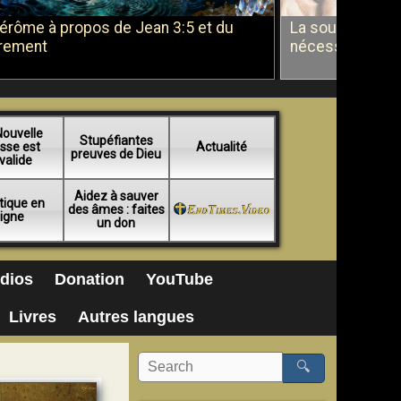
Jérôme à propos de Jean 3:5 et du
La soumission a
rement
nécessité du b
Nouvelle
Stupéfiantes
sse est
Actualité
preuves de Dieu
valide
Aidez à sauver
tique en
des âmes : faites
ligne
un don
dios
Donation
YouTube
Livres
Autres langues
🔍