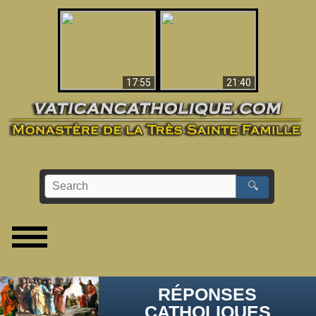
Ceci explique la
confusion et la crise
L'Antéchrist Identifié !
post-Vatican II
17:55
21:40
🔍
RÉPONSES
CATHOLIQUES