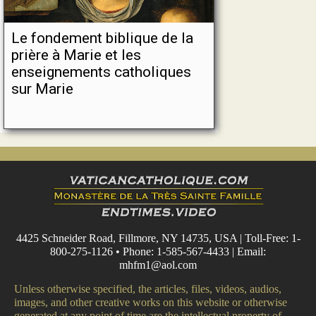
Le fondement biblique de la
prière à Marie et les
enseignements catholiques
sur Marie
4425 Schneider Road, Fillmore, NY 14735, USA | Toll-Free: 1-
800-275-1126 • Phone: 1-585-567-4433 | Email:
mhfm1@aol.com
Unless otherwise specified, the articles, files, videos, audios,
images, and other creative works on this website or otherwise
generated at any point of time are the intellectual property of