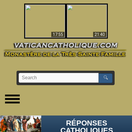
Ceci explique la
confusion et la crise
L'Antéchrist Identifié !
post-Vatican II
17:55
21:40
🔍
RÉPONSES
CATHOLIQUES