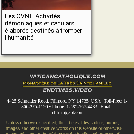
Les OVNI : Activités
démoniaques et canulars
élaborés destinés à tromper
l'humanité
4425 Schneider Road, Fillmore, NY 14735, USA | Toll-Free: 1-
800-275-1126 • Phone: 1-585-567-4433 | Email:
mhfm1@aol.com
Unless otherwise specified, the articles, files, videos, audios,
images, and other creative works on this website or otherwise
generated at any point of time are the intellectual property of