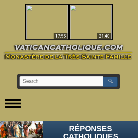
Ceci explique la
confusion et la crise
L'Antéchrist Identifié !
post-Vatican II
17:55
21:40
🔍
RÉPONSES
CATHOLIQUES