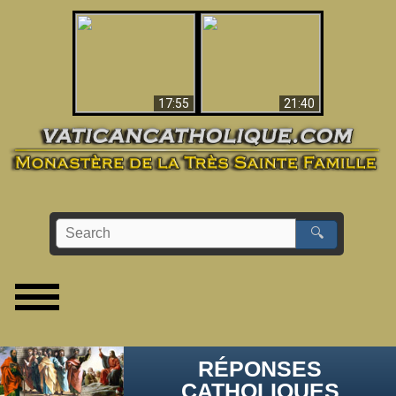
Ceci explique la
confusion et la crise
L'Antéchrist Identifié !
post-Vatican II
17:55
21:40
🔍
RÉPONSES
CATHOLIQUES